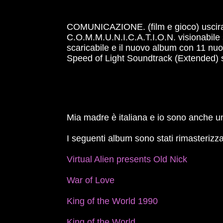
COMUNICAZIONE. (film e gioco) uscirann
C.O.M.M.U.N.I.C.A.T.I.O.N. visionabile s
scaricabile e il nuovo album con 11 n
Speed ​​​​of Light Soundtrack (Extended)
Mia madre è italiana e io sono anche un
I seguenti album sono stati rimasterizza
Virtual Alien presents Old Nick
War of Love
King of the World 1990
King of the World