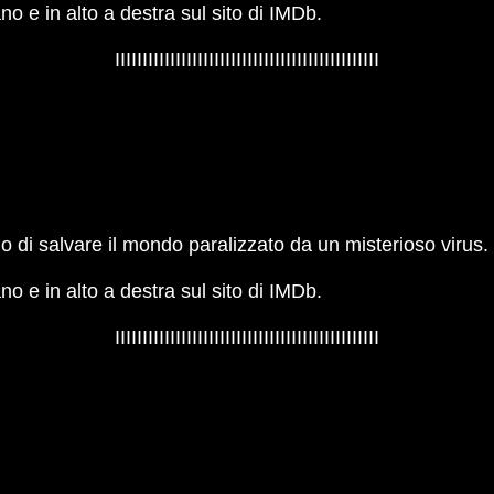
iano e in alto a destra sul sito di IMDb.
IIIIIIIIIIIIIIIIIIIIIIIIIIIIIIIIIIIIIIIIIIIIIIII
no di salvare il mondo paralizzato da un misterioso virus.
iano e in alto a destra sul sito di IMDb.
IIIIIIIIIIIIIIIIIIIIIIIIIIIIIIIIIIIIIIIIIIIIIIII