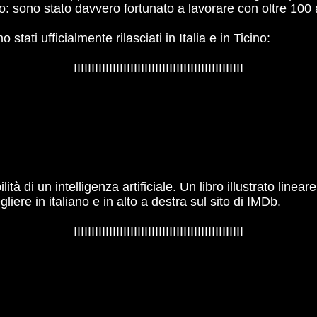
o: sono stato davvero fortunato a lavorare con oltre 100 ar
tati ufficialmente rilasciati in Italia e in Ticino:
IIIIIIIIIIIIIIIIIIIIIIIIIIIIIIIIIIIIIIIIIIIIIIII
lità di un intelligenza artificiale. Un libro illustrato line
gliere in italiano e in alto a destra sul sito di IMDb.
IIIIIIIIIIIIIIIIIIIIIIIIIIIIIIIIIIIIIIIIIIIIIIII