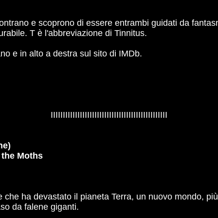
contrano e scoprono di essere entrambi guidati da fantasmi
rabile. T è l'abbreviazione di Tinnitus.
iano e in alto a destra sul sito di IMDb.
IIIIIIIIIIIIIIIIIIIIIIIIIIIIIIIIIIIIIIIIIIIIIIII
ne)
f the Moths
 che ha devastato il pianeta Terra, un nuovo mondo, più 
o da falene giganti.