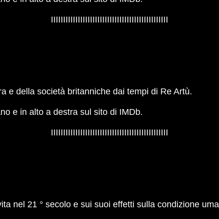
IIIIIIIIIIIIIIIIIIIIIIIIIIIIIIIIIIIIIIIIIIIIIIII
ra e della società britanniche dai tempi di Re Artù.
iano e in alto a destra sul sito di IMDb.
IIIIIIIIIIIIIIIIIIIIIIIIIIIIIIIIIIIIIIIIIIIIIIII
vita nel 21 ° secolo e sui suoi effetti sulla condizione um