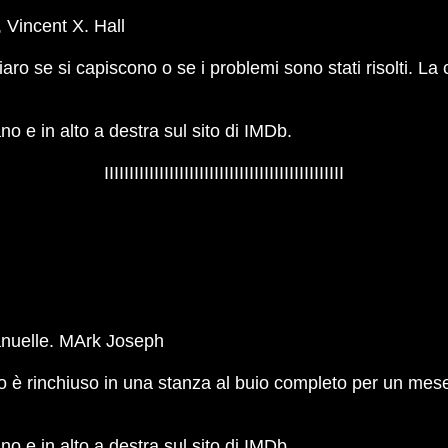
 Vincent X. Hall
 se si capiscono o se i problemi sono stati risolti. La
iano e in alto a destra sul sito di IMDb.
IIIIIIIIIIIIIIIIIIIIIIIIIIIIIIIIIIIIIIIIIIIIIIII
nuelle. MArk Joseph
no è rinchiuso in una stanza al buio completo per un mes
iano e in alto a destra sul sito di IMDb.